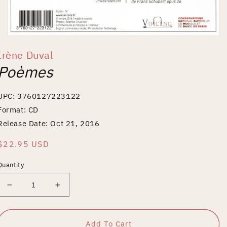
Open
media
Irène Duval
1
in
Poèmes
modal
UPC: 3760127223122
Format: CD
Release Date: Oct 21, 2016
Regular
$22.95 USD
price
Quantity
Decrease
Increase
quantity
quantity
for
for
Poèmes
Poèmes
Add To Cart