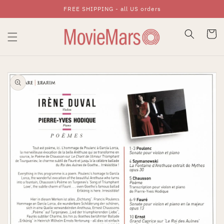
FREE SHIPPING - all US orders
Skip To Content
Cart
Skip To Product
Information